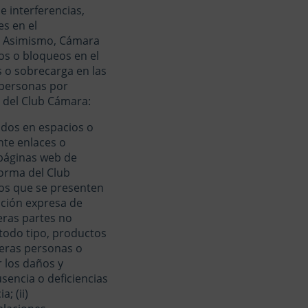
 interferencias,
es en el
Asimismo, Cámara
os o bloqueos en el
s o sobrecarga en las
 personas por
 del Club Cámara:
ados en espacios o
nte enlaces o
 páginas web de
forma del Club
ros que se presenten
ación expresa de
ras partes no
todo tipo, productos
ceras personas o
 los daños y
usencia o deficiencias
; (ii)