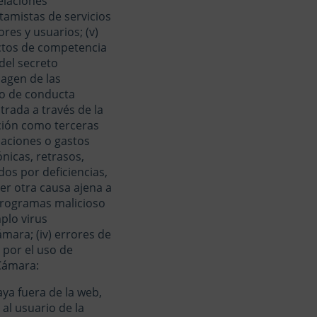
elaciones
tamistas de servicios
res y usuarios; (v)
 actos de competencia
 del secreto
magen de las
go de conducta
trada a través de la
ción como terceras
maciones o gastos
ónicas, retrasos,
os por deficiencias,
er otra causa ajena a
 programas malicioso
plo virus
ámara; (iv) errores de
por el uso de
Cámara:
ya fuera de la web,
al usuario de la