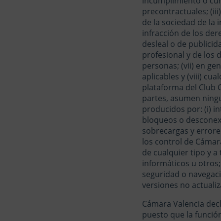
incumplimiento o cum
precontractuales; (ii
de la sociedad de la 
infracción de los der
desleal o de publicida
profesional y de los 
personas; (vii) en ge
aplicables y (viii) c
plataforma del Club 
partes, asumen ningu
producidos por: (i) in
bloqueos o desconexi
sobrecargas y errores
los control de Cámara
de cualquier tipo y 
informáticos u otros;
seguridad o navegaci
versiones no actuali
Cámara Valencia decl
puesto que la funció