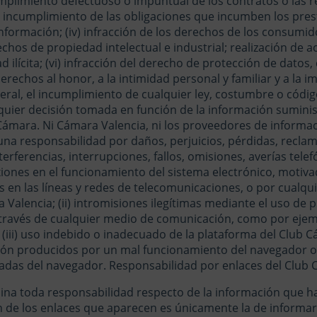
plimiento defectuoso o impuntual de los contratos o las r
i) incumplimiento de las obligaciones que incumben los pres
información; (iv) infracción de los derechos de los consumido
echos de propiedad intelectual e industrial; realización de
d ilícita; (vi) infracción del derecho de protección de datos,
derechos al honor, a la intimidad personal y familiar y a la i
neral, el incumplimiento de cualquier ley, costumbre o códi
ualquier decisión tomada en función de la información suminis
Cámara.
Ni Cámara Valencia, ni los proveedores de informa
na responsabilidad por daños, perjuicios, pérdidas, recla
terferencias, interrupciones, fallos, omisiones, averías telef
ones en el funcionamiento del sistema electrónico, motivad
 en las líneas y redes de telecomunicaciones, o por cualqui
 Valencia; (ii) intromisiones ilegítimas mediante el uso de
a través de cualquier medio de comunicación, como por ejem
 (iii) uso indebido o inadecuado de la plataforma del Club C
ón producidos por un mal funcionamiento del navegador o 
zadas del navegador.
Responsabilidad por enlaces del Club 
ina toda responsabilidad respecto de la información que ha
n de los enlaces que aparecen es únicamente la de informar 