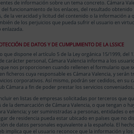
fuentes de información sobre un tema concreto.
Cámara Vale
del funcionamiento de los enlaces, del resultado obtenido 
 de la veracidad y licitud del contenido o la información a
bién de los perjuicios que pueda sufrir el usuario en virtu
 enlazada.
TECCIÓN DE DATOS Y DE CUMPLIMIENTO DE LA LSSICE
 que dispone el artículo 5 de la Ley orgánica 15/1999, del 
de carácter personal, Cámara Valencia informa a los usuari
 que nos proporcionen cuando rellenen el formulario que se
en ficheros cuya responsable es Cámara Valencia, y serán tr
vicios corporativos. Así mismo, podrán ser cedidos, en su 
ub Cámara a fin de poder prestar los servicios conveniados.
cluir en listas de empresas solicitadas por terceros que q
de la demarcación de Cámara Valencia, o que tengan o hay
ra Valencia; y ser suministradas a personas, entidades o e
lugar de residencia pueda estar ubicado en países que no d
ión de datos personales equivalente a la española. El hecho
eb implica que el usuario reconoce que la información y lo