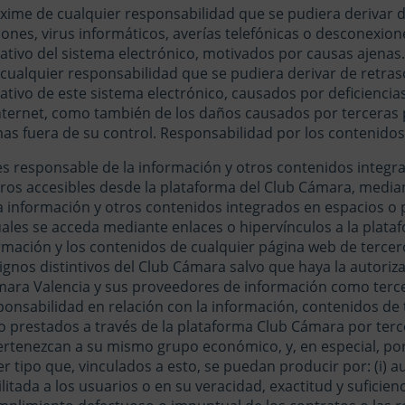
xime de cualquier responsabilidad que se pudiera derivar de
ones, virus informáticos, averías telefónicas o desconexion
tivo del sistema electrónico, motivados por causas ajenas.
 cualquier responsabilidad que se pudiera derivar de retras
tivo de este sistema electrónico, causados por deficiencia
 Internet, como también de los daños causados por terceras
mas fuera de su control.
Responsabilidad por los contenidos
s responsable de la información y otros contenidos integr
ros accesibles desde la plataforma del Club Cámara, media
 la información y otros contenidos integrados en espacios o
uales se acceda mediante enlaces o hipervínculos a la plata
ormación y los contenidos de cualquier página web de terce
signos distintivos del Club Cámara salvo que haya la autoriz
ara Valencia y sus proveedores de información como terce
nsabilidad en relación con la información, contenidos de 
s o prestados a través de la plataforma Club Cámara por ter
rtenezcan a su mismo grupo económico, y, en especial, por
er tipo que, vinculados a esto, se puedan producir por: (i) a
litada a los usuarios o en su veracidad, exactitud y suficiencia