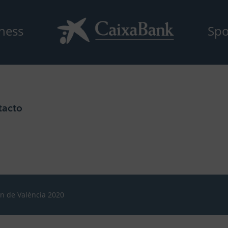
ness
Spo
tacto
ón de València 2020