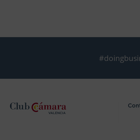
#doingbusi
Con