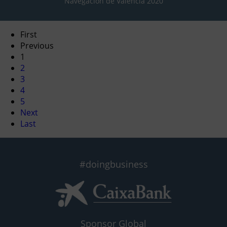
Navegación de València 2020
First
Previous
1
2
3
4
5
Next
Last
#doingbusiness
Sponsor Global