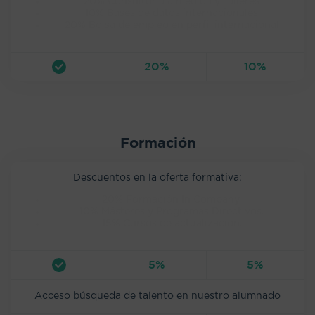
20% Consultoría a medida y Talleres
10% Bases de datos internacionales
20% Bolsa de empleo en perfil internacional
20%
10%
Formación
Descuentos en la oferta formativa:
20% Formación In Company.
10% Másteres y Programas Directivos.
15% Cursos de actualización.
5%
5%
Acceso búsqueda de talento en nuestro alumnado