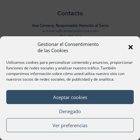
Contacto
Ana Cervera, Responsable Atención al Socio
acervera@camaravalencia.com
961 366 212
Gestionar el Consentimiento
de las Cookies
Síguenos
Utilizamos cookies para personalizar contenido y anuncios, proporcionar
funciones de redes sociales y analizar nuestro tráfico. También
compartimos información sobre cómo usted utiliza nuestro sitio con
nuestros socios de redes sociales, de publicidad y de analítica.
©Cámara Oficial de Comercio, Industria, Servicios y
Navegación de València 2020
Aceptar cookies
Denegado
Ver preferencias