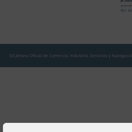
al Soci
acerve
961 36
©Cámara Oficial de Comercio, Industria, Servicios y Navegaci