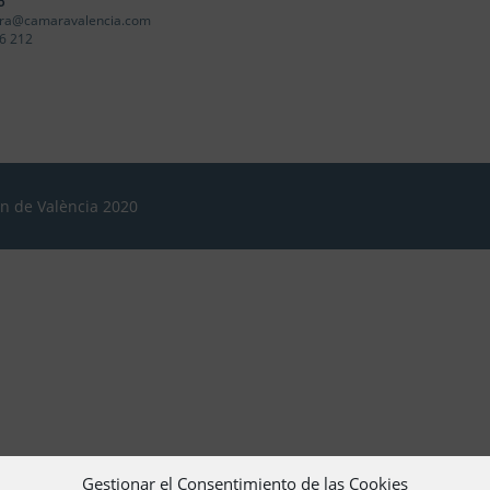
o
ra@camaravalencia.com
6 212
ón de València 2020
Gestionar el Consentimiento de las Cookies