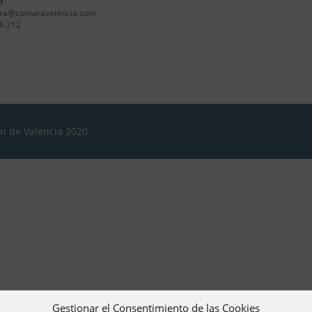
o
ra@camaravalencia.com
6 212
ón de València 2020
Gestionar el Consentimiento de las Cookies