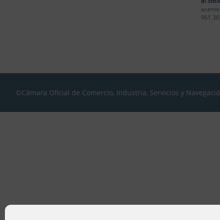
al Soci
acerve
961 36
©Cámara Oficial de Comercio, Industria, Servicios y Navegaci