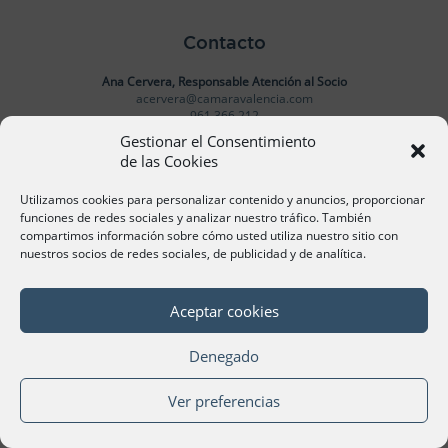
Contacto
Ana Cervera, Responsable Atención al Socio
acervera@camaravalencia.com
961 366 212
Gestionar el Consentimiento
de las Cookies
Síguenos
Utilizamos cookies para personalizar contenido y anuncios, proporcionar
funciones de redes sociales y analizar nuestro tráfico. También
compartimos información sobre cómo usted utiliza nuestro sitio con
nuestros socios de redes sociales, de publicidad y de analítica.
©Cámara Oficial de Comercio, Industria, Servicios y
Navegación de València 2020
Aceptar cookies
Denegado
Ver preferencias