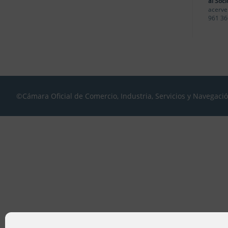
al Soci
acerve
961 36
©Cámara Oficial de Comercio, Industria, Servicios y Navegaci