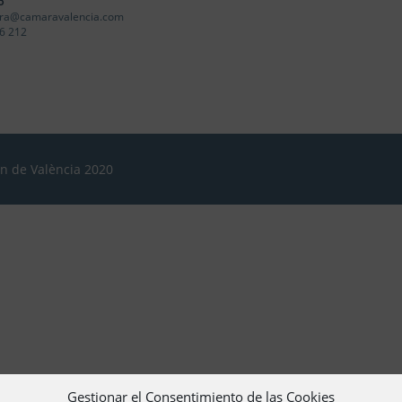
o
ra@camaravalencia.com
6 212
ón de València 2020
Gestionar el Consentimiento de las Cookies