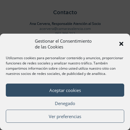
Contacto
Ana Cervera, Responsable Atención al Socio
acervera@camaravalencia.com
961 366 212
Gestionar el Consentimiento
de las Cookies
Síguenos
Utilizamos cookies para personalizar contenido y anuncios, proporcionar
funciones de redes sociales y analizar nuestro tráfico. También
compartimos información sobre cómo usted utiliza nuestro sitio con
nuestros socios de redes sociales, de publicidad y de analítica.
©Cámara Oficial de Comercio, Industria, Servicios y
Navegación de València 2020
Aceptar cookies
Denegado
Ver preferencias