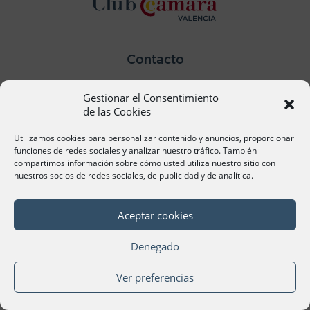
Contacto
Ana Cervera, Responsable Atención al Socio
Gestionar el Consentimiento
acervera@camaravalencia.com
961 366 212
de las Cookies
Utilizamos cookies para personalizar contenido y anuncios, proporcionar
Síguenos
funciones de redes sociales y analizar nuestro tráfico. También
compartimos información sobre cómo usted utiliza nuestro sitio con
nuestros socios de redes sociales, de publicidad y de analítica.
Aceptar cookies
©Cámara Oficial de Comercio, Industria, Servicios y
Navegación de València 2020
Denegado
Ver preferencias