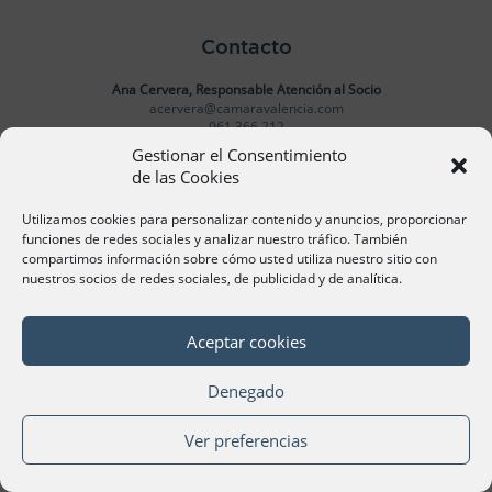
Contacto
Ana Cervera, Responsable Atención al Socio
acervera@camaravalencia.com
961 366 212
Gestionar el Consentimiento
de las Cookies
Síguenos
Utilizamos cookies para personalizar contenido y anuncios, proporcionar
funciones de redes sociales y analizar nuestro tráfico. También
compartimos información sobre cómo usted utiliza nuestro sitio con
nuestros socios de redes sociales, de publicidad y de analítica.
©Cámara Oficial de Comercio, Industria, Servicios y
Navegación de València 2020
Aceptar cookies
Denegado
Ver preferencias