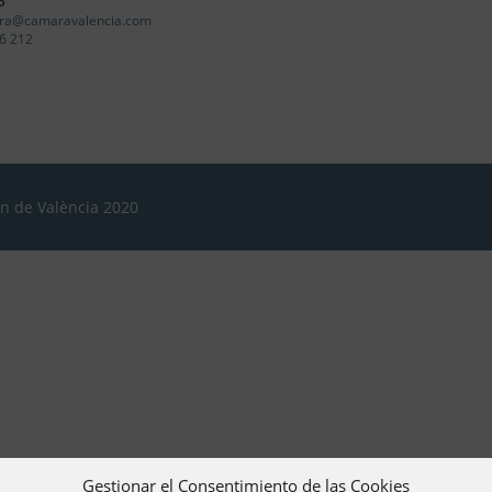
o
ra@camaravalencia.com
6 212
ón de València 2020
Gestionar el Consentimiento de las Cookies