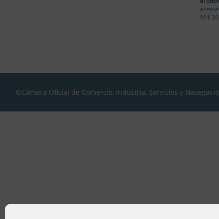
al Soci
acerve
961 36
©Cámara Oficial de Comercio, Industria, Servicios y Navegaci