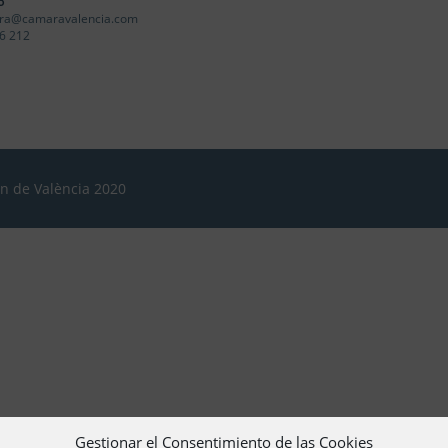
o
ra@camaravalencia.com
6 212
ón de València 2020
Gestionar el Consentimiento de las Cookies