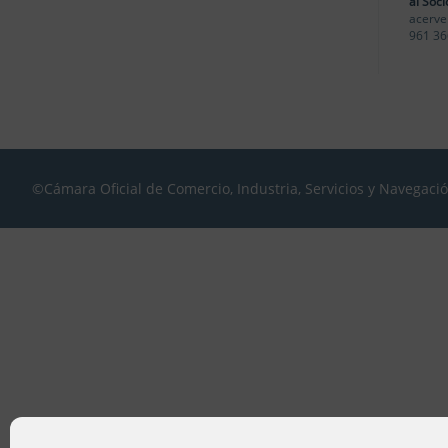
al Soci
acerve
961 36
©Cámara Oficial de Comercio, Industria, Servicios y Navegaci