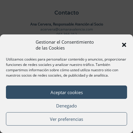
Contacto
Ana Cervera, Responsable Atención al Socio
acervera@camaravalencia.com
961 366 212
Gestionar el Consentimiento
de las Cookies
Síguenos
Utilizamos cookies para personalizar contenido y anuncios, proporcionar
funciones de redes sociales y analizar nuestro tráfico. También
compartimos información sobre cómo usted utiliza nuestro sitio con
nuestros socios de redes sociales, de publicidad y de analítica.
©Cámara Oficial de Comercio, Industria, Servicios y
Navegación de València 2020
Aceptar cookies
Denegado
Ver preferencias