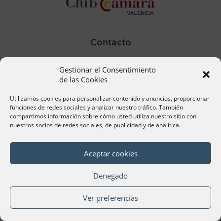
Contacto
Ana Cervera, Responsable Atención al Socio
Gestionar el Consentimiento
acervera@camaravalencia.com
961 366 212
de las Cookies
Utilizamos cookies para personalizar contenido y anuncios, proporcionar
Síguenos
funciones de redes sociales y analizar nuestro tráfico. También
compartimos información sobre cómo usted utiliza nuestro sitio con
nuestros socios de redes sociales, de publicidad y de analítica.
Aceptar cookies
©Cámara Oficial de Comercio, Industria, Servicios y
Navegación de València 2020
Denegado
Ver preferencias