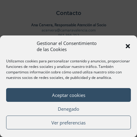
Contacto
Ana Cervera, Responsable Atención al Socio
acervera@camaravalencia.com
961 366 212
Gestionar el Consentimiento
de las Cookies
Síguenos
Utilizamos cookies para personalizar contenido y anuncios, proporcionar
funciones de redes sociales y analizar nuestro tráfico. También
compartimos información sobre cómo usted utiliza nuestro sitio con
nuestros socios de redes sociales, de publicidad y de analítica.
©Cámara Oficial de Comercio, Industria, Servicios y
Navegación de València 2020
Aceptar cookies
Denegado
Ver preferencias