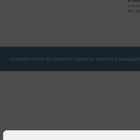
al Soci
acerve
961 36
©Cámara Oficial de Comercio, Industria, Servicios y Navegaci