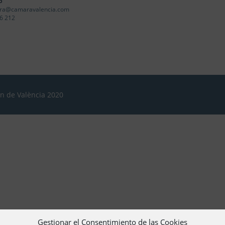
o
ra@camaravalencia.com
6 212
ón de València 2020
Gestionar el Consentimiento de las Cookies