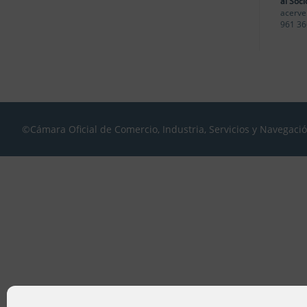
al Soci
acerve
961 36
©Cámara Oficial de Comercio, Industria, Servicios y Navegaci