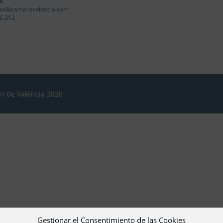
o
ra@camaravalencia.com
6 212
ón de València 2020
Gestionar el Consentimiento de las Cookies