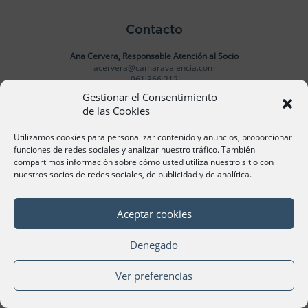
Contacto
Ana Cervera, Responsable Atención al Socio
acervera@camaravalencia.com
961 366 212
Gestionar el Consentimiento
de las Cookies
Síguenos
Utilizamos cookies para personalizar contenido y anuncios, proporcionar
funciones de redes sociales y analizar nuestro tráfico. También
compartimos información sobre cómo usted utiliza nuestro sitio con
nuestros socios de redes sociales, de publicidad y de analítica.
©Cámara Oficial de Comercio, Industria, Servicios y
Navegación de València 2020
Aceptar cookies
Denegado
Ver preferencias