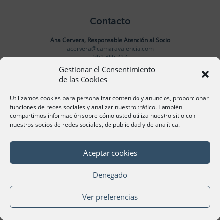
Contacto
Ana Cervera, Responsable Atención al Socio
acervera@camaravalencia.com
961 366 212
Gestionar el Consentimiento
de las Cookies
Síguenos
Utilizamos cookies para personalizar contenido y anuncios, proporcionar
funciones de redes sociales y analizar nuestro tráfico. También
compartimos información sobre cómo usted utiliza nuestro sitio con
nuestros socios de redes sociales, de publicidad y de analítica.
©Cámara Oficial de Comercio, Industria, Servicios y
Navegación de València 2020
Aceptar cookies
Denegado
Ver preferencias