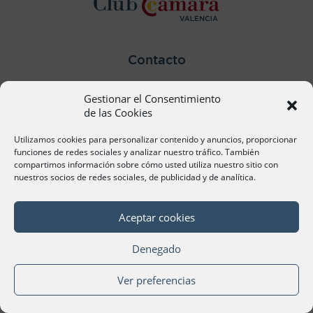
Contacto
Ana Cervera, Responsable Atención al Socio
Gestionar el Consentimiento
acervera@camaravalencia.com
961 366 212
de las Cookies
Utilizamos cookies para personalizar contenido y anuncios, proporcionar
Síguenos
funciones de redes sociales y analizar nuestro tráfico. También
compartimos información sobre cómo usted utiliza nuestro sitio con
nuestros socios de redes sociales, de publicidad y de analítica.
Aceptar cookies
©Cámara Oficial de Comercio, Industria, Servicios y
Navegación de València 2020
Denegado
Ver preferencias