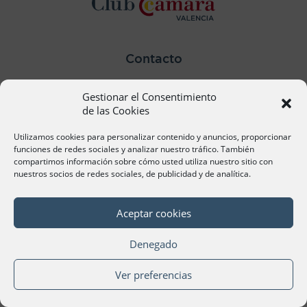
Contacto
Ana Cervera, Responsable Atención al Socio
Gestionar el Consentimiento
acervera@camaravalencia.com
961 366 212
de las Cookies
Utilizamos cookies para personalizar contenido y anuncios, proporcionar
Síguenos
funciones de redes sociales y analizar nuestro tráfico. También
compartimos información sobre cómo usted utiliza nuestro sitio con
nuestros socios de redes sociales, de publicidad y de analítica.
Aceptar cookies
©Cámara Oficial de Comercio, Industria, Servicios y
Navegación de València 2020
Denegado
Ver preferencias