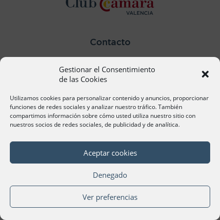
Contacto
Ana Cervera, Responsable Atención al Socio
Gestionar el Consentimiento
acervera@camaravalencia.com
961 366 212
de las Cookies
Utilizamos cookies para personalizar contenido y anuncios, proporcionar
Síguenos
funciones de redes sociales y analizar nuestro tráfico. También
compartimos información sobre cómo usted utiliza nuestro sitio con
nuestros socios de redes sociales, de publicidad y de analítica.
Aceptar cookies
©Cámara Oficial de Comercio, Industria, Servicios y
Navegación de València 2020
Denegado
Ver preferencias