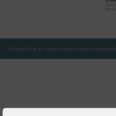
al Soci
acerve
961 36
©Cámara Oficial de Comercio, Industria, Servicios y Navegaci