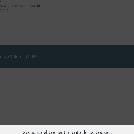
o
ra@camaravalencia.com
6 212
ón de València 2020
Gestionar el Consentimiento de las Cookies