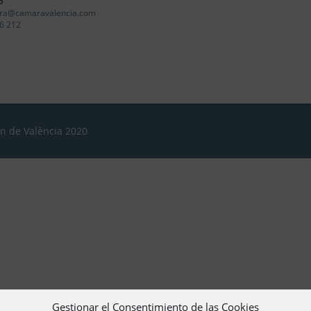
o
ra@camaravalencia.com
6 212
ón de València 2020
Gestionar el Consentimiento de las Cookies