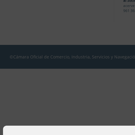
al Soci
acerve
961 36
©Cámara Oficial de Comercio, Industria, Servicios y Navegaci