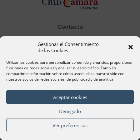
Contacto
Ana Cervera, Responsable Atención al Socio
Gestionar el Consentimiento
acervera@camaravalencia.com
961 366 212
de las Cookies
Utilizamos cookies para personalizar contenido y anuncios, proporcionar
Síguenos
funciones de redes sociales y analizar nuestro tráfico. También
compartimos información sobre cómo usted utiliza nuestro sitio con
nuestros socios de redes sociales, de publicidad y de analítica.
Aceptar cookies
©Cámara Oficial de Comercio, Industria, Servicios y
Navegación de València 2020
Denegado
Ver preferencias