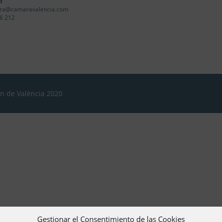
o
ra@camaravalencia.com
6 212
ón de València 2020
Gestionar el Consentimiento de las Cookies