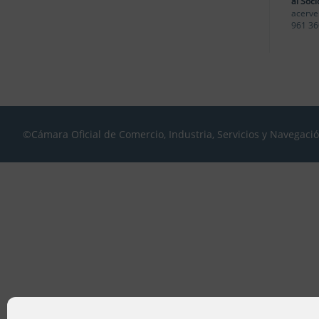
al Soci
acerve
961 36
©Cámara Oficial de Comercio, Industria, Servicios y Navegaci