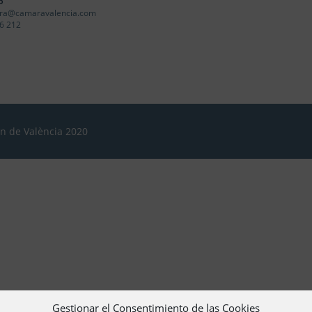
o
ra@camaravalencia.com
6 212
ón de València 2020
Gestionar el Consentimiento de las Cookies