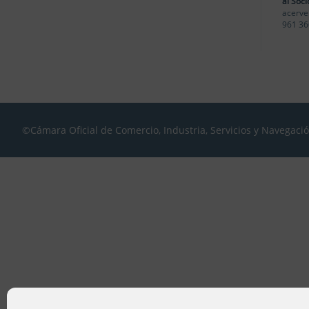
al Soci
acerve
961 36
©Cámara Oficial de Comercio, Industria, Servicios y Navegaci