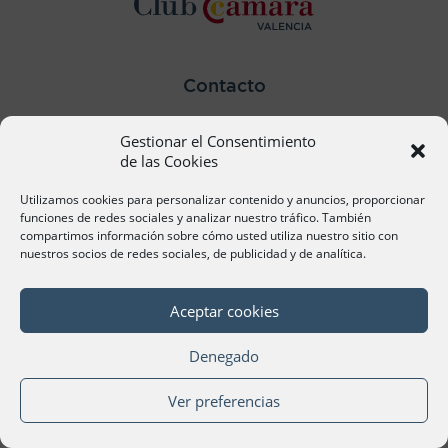
Contacto
Ana Cervera, Responsable Atención al Socio
Gestionar el Consentimiento
acervera@camaravalencia.com
961 366 212
de las Cookies
Utilizamos cookies para personalizar contenido y anuncios, proporcionar
Síguenos
funciones de redes sociales y analizar nuestro tráfico. También
compartimos información sobre cómo usted utiliza nuestro sitio con
nuestros socios de redes sociales, de publicidad y de analítica.
Aceptar cookies
©Cámara Oficial de Comercio, Industria, Servicios y
Navegación de València 2020
Denegado
Ver preferencias