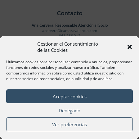
Contacto
Ana Cervera, Responsable Atención al Socio
acervera@camaravalencia.com
961 366 212
Gestionar el Consentimiento
de las Cookies
Síguenos
Utilizamos cookies para personalizar contenido y anuncios, proporcionar
funciones de redes sociales y analizar nuestro tráfico. También
compartimos información sobre cómo usted utiliza nuestro sitio con
nuestros socios de redes sociales, de publicidad y de analítica.
©Cámara Oficial de Comercio, Industria, Servicios y
Navegación de València 2020
Aceptar cookies
Denegado
Ver preferencias