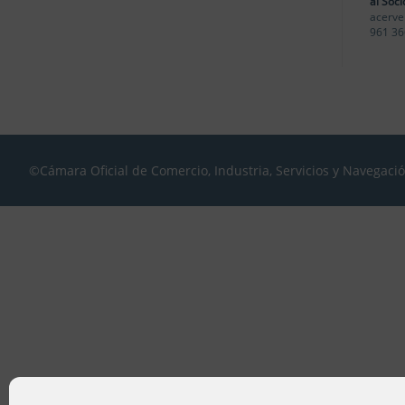
al Soci
acerve
961 36
©Cámara Oficial de Comercio, Industria, Servicios y Navegaci