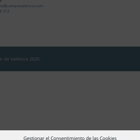
o
ra@camaravalencia.com
6 212
ón de València 2020
Gestionar el Consentimiento de las Cookies