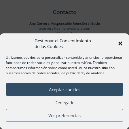
Contacto
Ana Cervera, Responsable Atención al Socio
acervera@camaravalencia.com
961 366 212
Gestionar el Consentimiento
de las Cookies
Síguenos
Utilizamos cookies para personalizar contenido y anuncios, proporcionar
funciones de redes sociales y analizar nuestro tráfico. También
compartimos información sobre cómo usted utiliza nuestro sitio con
nuestros socios de redes sociales, de publicidad y de analítica.
©Cámara Oficial de Comercio, Industria, Servicios y
Navegación de València 2020
Aceptar cookies
Denegado
Ver preferencias