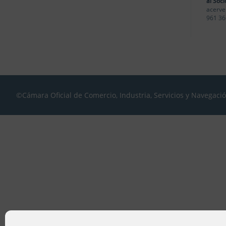
al Soci
acerve
961 36
©Cámara Oficial de Comercio, Industria, Servicios y Navegaci