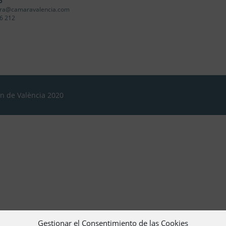
o
ra@camaravalencia.com
6 212
ón de València 2020
Gestionar el Consentimiento de las Cookies