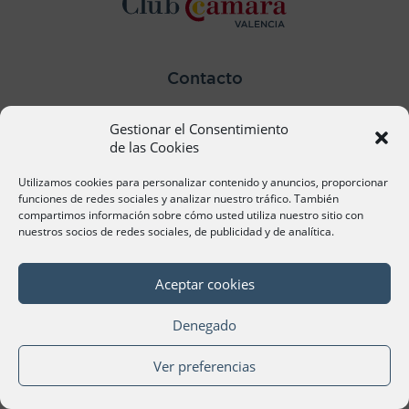
Contacto
Ana Cervera, Responsable Atención al Socio
Gestionar el Consentimiento
acervera@camaravalencia.com
961 366 212
de las Cookies
Utilizamos cookies para personalizar contenido y anuncios, proporcionar
Síguenos
funciones de redes sociales y analizar nuestro tráfico. También
compartimos información sobre cómo usted utiliza nuestro sitio con
nuestros socios de redes sociales, de publicidad y de analítica.
Aceptar cookies
©Cámara Oficial de Comercio, Industria, Servicios y
Navegación de València 2020
Denegado
Ver preferencias