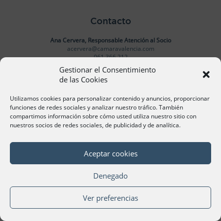
Contacto
Ana Cervera, Responsable Atención al Socio
acervera@camaravalencia.com
961 366 212
Gestionar el Consentimiento
de las Cookies
Síguenos
Utilizamos cookies para personalizar contenido y anuncios, proporcionar
funciones de redes sociales y analizar nuestro tráfico. También
compartimos información sobre cómo usted utiliza nuestro sitio con
nuestros socios de redes sociales, de publicidad y de analítica.
©Cámara Oficial de Comercio, Industria, Servicios y
Navegación de València 2020
Aceptar cookies
Denegado
Ver preferencias