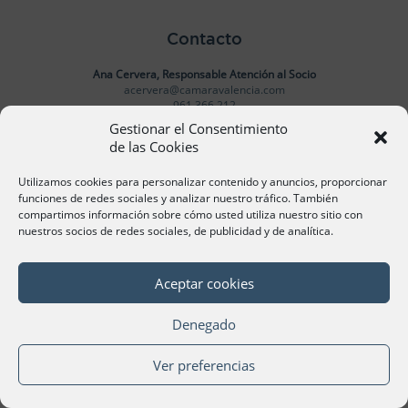
Contacto
Ana Cervera, Responsable Atención al Socio
acervera@camaravalencia.com
961 366 212
Gestionar el Consentimiento
de las Cookies
Síguenos
Utilizamos cookies para personalizar contenido y anuncios, proporcionar
funciones de redes sociales y analizar nuestro tráfico. También
compartimos información sobre cómo usted utiliza nuestro sitio con
nuestros socios de redes sociales, de publicidad y de analítica.
©Cámara Oficial de Comercio, Industria, Servicios y
Navegación de València 2020
Aceptar cookies
Denegado
Ver preferencias