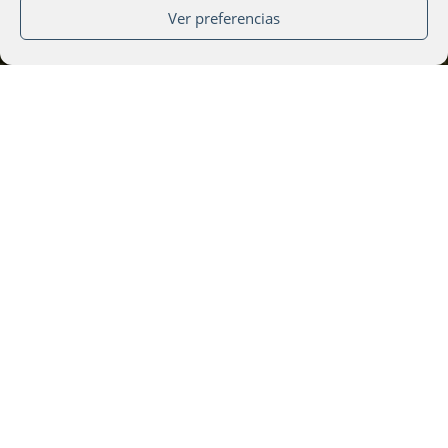
Evento exclusivo para socios
Ver preferencias
Inscripción al
evento
¿Aún no eres socio?
Hazte socio
22 de Febrero de 2024
19:30
-
21:30
Ateneo Restaurant