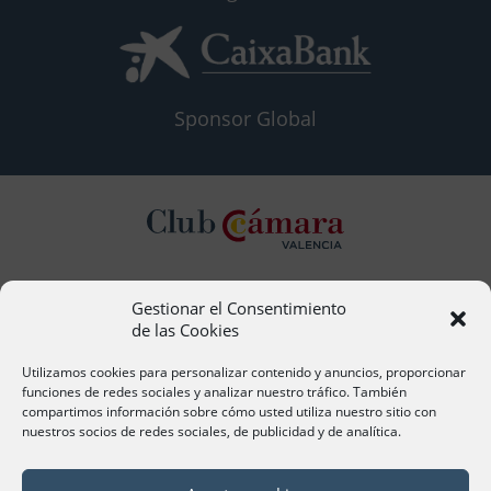
Sponsor Global
Gestionar el Consentimiento
Contacto
de las Cookies
Ana Cervera, Responsable Atención al Socio
acervera@camaravalencia.com
Utilizamos cookies para personalizar contenido y anuncios, proporcionar
961 366 212
funciones de redes sociales y analizar nuestro tráfico. También
compartimos información sobre cómo usted utiliza nuestro sitio con
nuestros socios de redes sociales, de publicidad y de analítica.
Síguenos