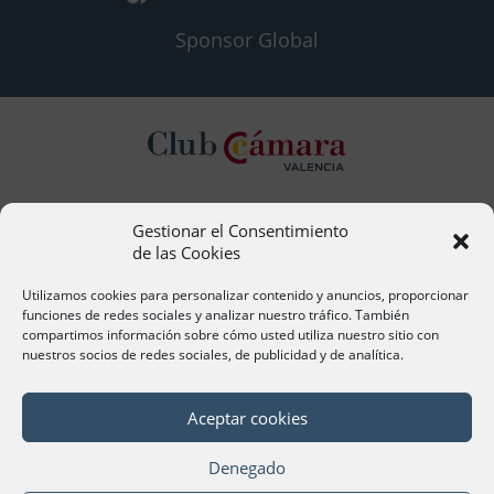
Sponsor Global
Gestionar el Consentimiento
Contacto
de las Cookies
Ana Cervera, Responsable Atención al Socio
acervera@camaravalencia.com
Utilizamos cookies para personalizar contenido y anuncios, proporcionar
961 366 212
funciones de redes sociales y analizar nuestro tráfico. También
compartimos información sobre cómo usted utiliza nuestro sitio con
nuestros socios de redes sociales, de publicidad y de analítica.
Síguenos
Aceptar cookies
Denegado