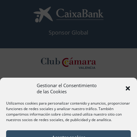
Sponsor Global
Gestionar el Consentimiento
Contacto
de las Cookies
Ana Cervera, Responsable Atención al Socio
acervera@camaravalencia.com
Utilizamos cookies para personalizar contenido y anuncios, proporcionar
961 366 212
funciones de redes sociales y analizar nuestro tráfico. También
compartimos información sobre cómo usted utiliza nuestro sitio con
nuestros socios de redes sociales, de publicidad y de analítica.
Síguenos