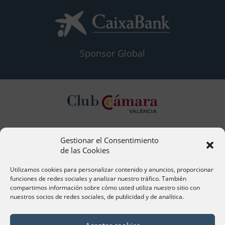
Sponsor Global
Gestionar el Consentimiento
Contacto
de las Cookies
Ana Cervera, Responsable Atención al Socio
acervera@camaravalencia.com
Utilizamos cookies para personalizar contenido y anuncios, proporcionar
961 366 212
funciones de redes sociales y analizar nuestro tráfico. También
compartimos información sobre cómo usted utiliza nuestro sitio con
nuestros socios de redes sociales, de publicidad y de analítica.
Síguenos