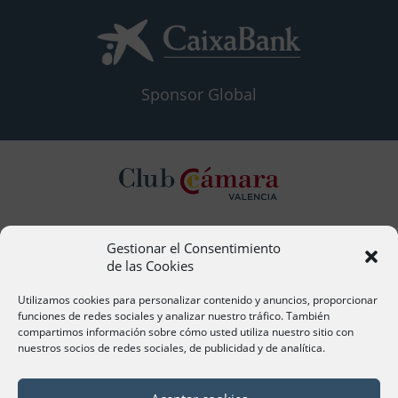
Sponsor Global
Gestionar el Consentimiento
Contacto
de las Cookies
Ana Cervera, Responsable Atención al Socio
acervera@camaravalencia.com
Utilizamos cookies para personalizar contenido y anuncios, proporcionar
961 366 212
funciones de redes sociales y analizar nuestro tráfico. También
compartimos información sobre cómo usted utiliza nuestro sitio con
nuestros socios de redes sociales, de publicidad y de analítica.
Síguenos