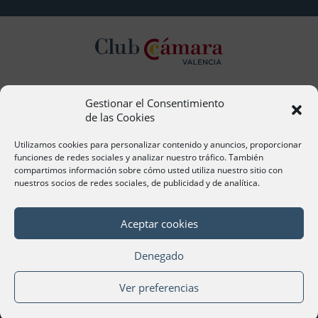
Gestionar el Consentimiento
Contacto
de las Cookies
Ana Cervera, Responsable Atención al Socio
acervera@camaravalencia.com
Utilizamos cookies para personalizar contenido y anuncios, proporcionar
961 366 212
funciones de redes sociales y analizar nuestro tráfico. También
compartimos información sobre cómo usted utiliza nuestro sitio con
nuestros socios de redes sociales, de publicidad y de analítica.
Síguenos
Aceptar cookies
Denegado
©Cámara Oficial de Comercio, Industria, Servicios y
Ver preferencias
Navegación de València 2020