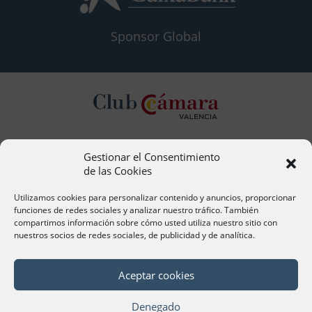
Sponsor Global
Gestionar el Consentimiento
Contacto
de las Cookies
Ana Cervera, Responsable Atención al Socio
acervera@camaravalencia.com
Utilizamos cookies para personalizar contenido y anuncios, proporcionar
961 366 212
funciones de redes sociales y analizar nuestro tráfico. También
compartimos información sobre cómo usted utiliza nuestro sitio con
nuestros socios de redes sociales, de publicidad y de analítica.
Síguenos
Aceptar cookies
Denegado