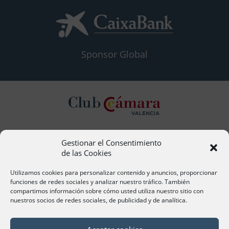
Sponsor Global
Gestionar el Consentimiento
Contacto
de las Cookies
Ana Cervera, Responsable Atención al Socio
acervera@camaravalencia.com
Utilizamos cookies para personalizar contenido y anuncios, proporcionar
961 366 212
funciones de redes sociales y analizar nuestro tráfico. También
compartimos información sobre cómo usted utiliza nuestro sitio con
nuestros socios de redes sociales, de publicidad y de analítica.
Síguenos