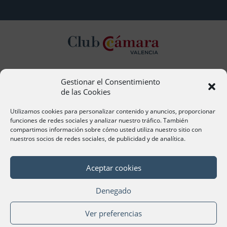
Gestionar el Consentimiento
Contacto
de las Cookies
Ana Cervera, Responsable Atención al Socio
acervera@camaravalencia.com
Utilizamos cookies para personalizar contenido y anuncios, proporcionar
961 366 212
funciones de redes sociales y analizar nuestro tráfico. También
compartimos información sobre cómo usted utiliza nuestro sitio con
nuestros socios de redes sociales, de publicidad y de analítica.
Síguenos
Aceptar cookies
Denegado
©Cámara Oficial de Comercio, Industria, Servicios y
Ver preferencias
Navegación de València 2020