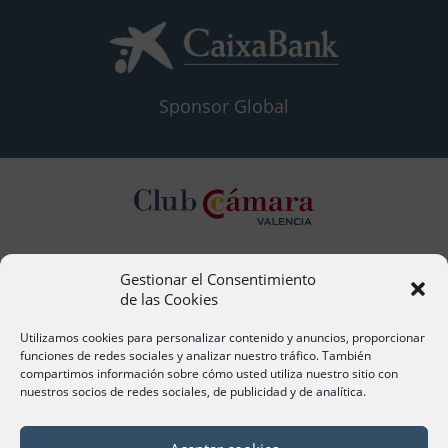
Sponsor Global
Gestionar el Consentimiento
Contacto
de las Cookies
Ana Cervera, Responsable Atención al Socio
acervera@camaravalencia.com
Utilizamos cookies para personalizar contenido y anuncios, proporcionar
961 366 212
funciones de redes sociales y analizar nuestro tráfico. También
compartimos información sobre cómo usted utiliza nuestro sitio con
nuestros socios de redes sociales, de publicidad y de analítica.
Síguenos