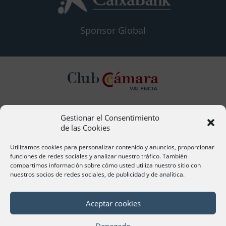
Sponsor Global
Gestionar el Consentimiento
Contacto
de las Cookies
Ana Cervera, Responsable Atención al Socio
acervera@camaravalencia.com
Utilizamos cookies para personalizar contenido y anuncios, proporcionar
961 366 212
funciones de redes sociales y analizar nuestro tráfico. También
compartimos información sobre cómo usted utiliza nuestro sitio con
nuestros socios de redes sociales, de publicidad y de analítica.
Síguenos
Aceptar cookies
Denegado