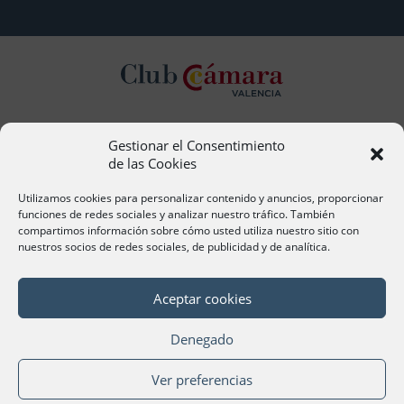
Gestionar el Consentimiento
Contacto
de las Cookies
Ana Cervera, Responsable Atención al Socio
acervera@camaravalencia.com
Utilizamos cookies para personalizar contenido y anuncios, proporcionar
961 366 212
funciones de redes sociales y analizar nuestro tráfico. También
compartimos información sobre cómo usted utiliza nuestro sitio con
nuestros socios de redes sociales, de publicidad y de analítica.
Síguenos
Aceptar cookies
Denegado
©Cámara Oficial de Comercio, Industria, Servicios y
Ver preferencias
Navegación de València 2020